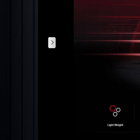
2
/
5