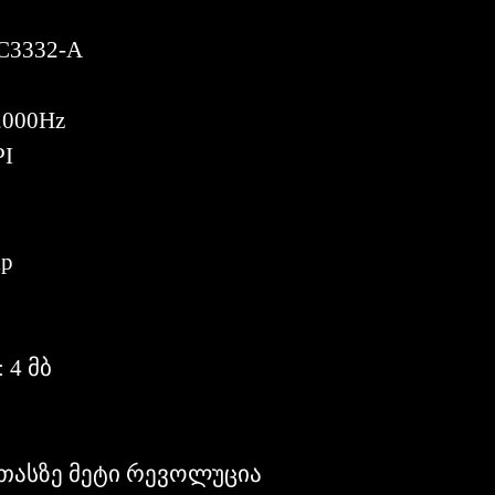
C3332-A
2000Hz
PI
ip
 4
მბ
თასზე
მეტი
რევოლუცია