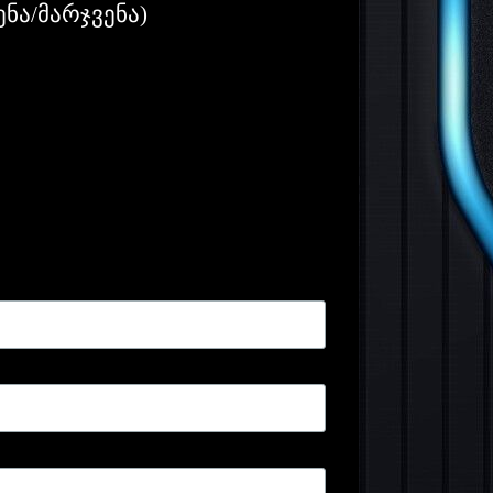
ენა/მარჯვენა)