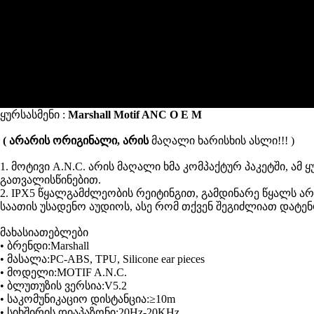
ყურსასმენი :
Marshall Motif
ANC O E M
( არარის ორიგინალი, არის
მაღალი ხარისხის
ასლი
!!! )
1.
მოტივი A.N.C. არის მაღალი ხმა კომპაქტურ პაკეტში, ამ 
გათვალისწინებით.
2.
IPX5 წყალგამძლეობის რეიტინგით, გამდინარე წყალს არ ე
საათის უსადენო აუდიოს, ასე რომ თქვენ შეგიძლიათ დატენ
მახასიათებლები
•
ბრენდი:Marshall
•
მასალა:PC-ABS, TPU, Silicone ear pieces
•
მოდელი:MOTIF A.N.C.
•
ბლუთუზის ვერსია:V5.2
•
საკომუნიკაციო დისტანცია:≥10m
•
სიხშირის დიაპაზონი:20Hz-20KHz