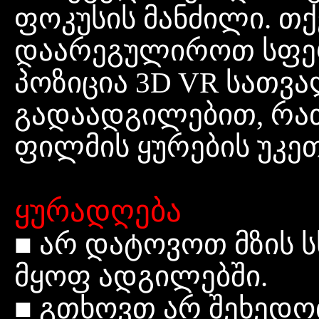
ფოკუსის
მანძილი. თქ
დაარეგულიროთ
სფ
პოზიცია 3D VR სათვ
გადაადგილებით, რა
ფილმის
ყურების
უკე
ყურადღება
■
არ
დატოვოთ
მზის
ს
მყოფ
ადგილებში.
■
გთხოვთ
არ
შეხედ