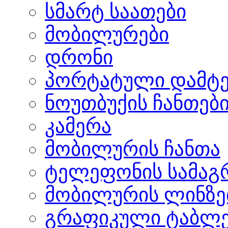
სმარტ საათები
მობილურები
დრონი
პორტატული დამტე
ნოუთბუქის ჩანთებ
კამერა
მობილურის ჩანთა
ტელეფონის სამაგ
მობილურის ლინზე
გრაფიკული ტაბლ