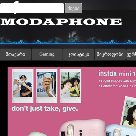
Go to content
ძიება
Gaming
მთავარი
ჯოისტიკი
მიკროფონი
ყურ