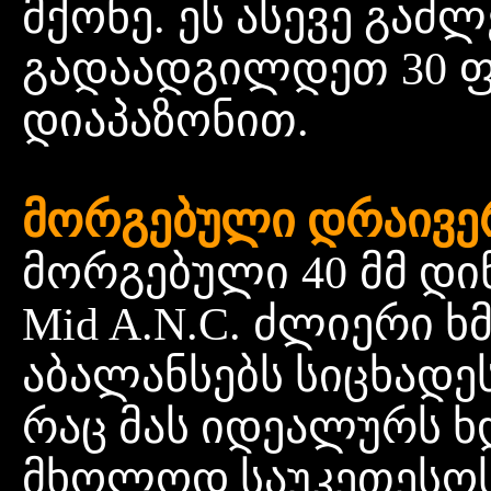
მქონე. ეს
ასევე
გაძლ
გადაადგილდეთ 30 
დიაპაზონით.
მორგებული დრაივერ
მორგებული 40 მმ
დი
Mid A.N.C. ძლიერი
ხ
აბალანსებს
სიცხადე
რაც
მას
იდეალურს
ხ
მხოლოდ
საუკეთესო