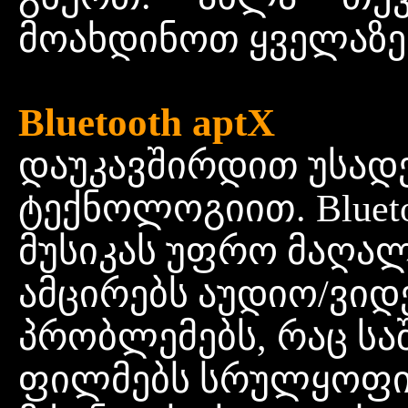
მოახდინოთ
ყველაზე
Bluetooth aptX
დაუკავშირდით
უსადე
ტექნოლოგიით. Blueto
მუსიკას
უფრო
მაღა
ამცირებს
აუდიო/ვიდ
პრობლემებს, რაც
სა
ფილმებს
სრულყოფ