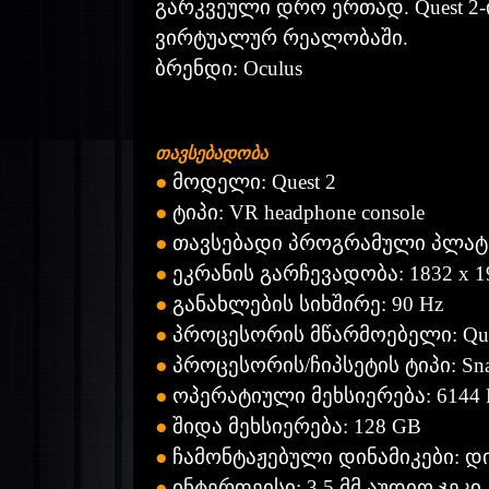
გარკვეული დრო ერთად. Quest 2-
ვირტუალურ რეალობაში.
ბრენდი: Oculus
თავსებადობა
●
მოდელი: Quest 2
●
ტიპი: VR headphone console
●
თავსებადი
პროგრამული
პლატ
●
ეკრანის
გარჩევადობა: 1832 x 1
●
განახლების
სიხშირე: 90 Hz
●
პროცესორის
მწარმოებელი: Qu
●
პროცესორის/ჩიპსეტის
ტიპი: Sn
●
ოპერატიული
მეხსიერება: 6144
●
შიდა
მეხსიერება: 128 GB
●
ჩამონტაჟებული
დინამიკები:
დ
●
ინტერფეისი: 3.5
მმ
აუდიო
ჯეკი