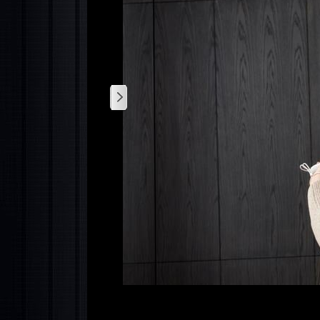
1
/
3