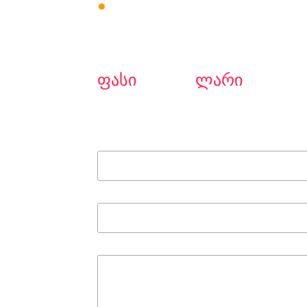
●
წონა: 628+/-20
გ.
99
ფასი
ლარი
სახელი
ტელეფონის ნომერი
მისამართი