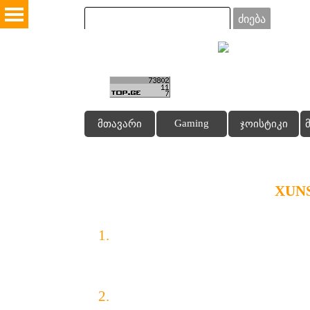
Go to content
Skip menu
ძიება
Gaming
მთავარი
ჯოისტიკი
კლავიატურის მოდელი
:
XUNS
1.
ზუსტი მომრგვალებული ქაფ
ანტიკოროზიული.
2.
გამჭვირვალე ბროლის სვეტი