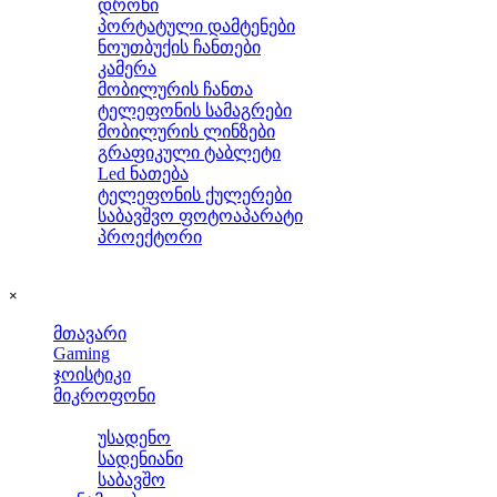
დრონი
პორტატული დამტენები
ნოუთბუქის ჩანთები
კამერა
მობილურის ჩანთა
ტელეფონის სამაგრები
მობილურის ლინზები
გრაფიკული ტაბლეტი
Led ნათება
ტელეფონის ქულერები
საბავშვო ფოტოაპარატი
პროექტორი
Skip menu
×
მთავარი
Gaming
ჯოისტიკი
მიკროფონი
▼
ყურსასმენები
უსადენო
სადენიანი
საბავშო